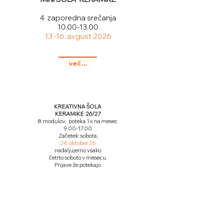
4 zaporedna srečanja
10.00-13.00
13.-16. avgust 2026
več...
KREATIVNA ŠOLA
KERAMIKE 26/27
8. modulov, poteka 1 x na mesec
9.00-17.00
Začetek: sobota,
24. oktober 26
nadaljujemo vsako
četrto soboto v mesecu.
Prijave že potekajo.