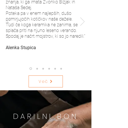
znanja, ki ga imata Zvonko Bizjak in
Nataša Sedej.
Poteka pa v enem najlepših, dušo
pomirjujočih kotičkov naše dežele.
Tudi če koga keramika ne zanima, se
splača priti na njuno leseno verando.
Spodaj je načrt mojstrov, ki so jo naredili."
Alenka Stupica
Več
DARILNI BON