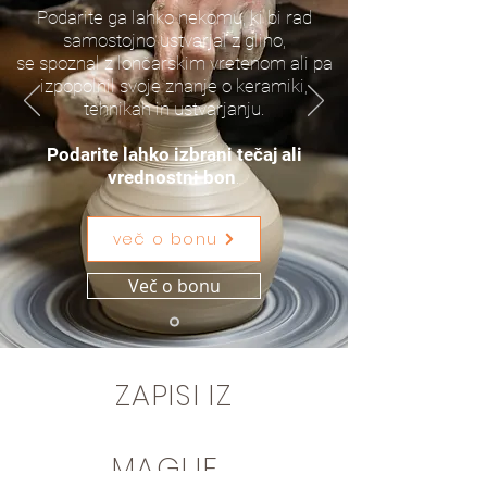
Podarite ga lahko nekomu, ki bi rad
samostojno ustvarjal z glino,
se spoznal z lončarskim vretenom ali pa
izpopolnil svoje znanje o keramiki,
tehnikah in ustvarjanju.
Podarite lahko
izbrani tečaj ali
vrednostni bon
.
več o bonu
Več o bonu
ZAPISI IZ
MAGIJE...