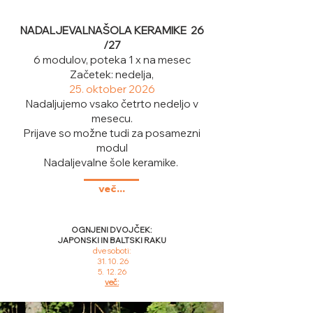
NADALJEVALNA
ŠOLA KERAMIKE 26
/27
6 modulov, poteka 1 x na mesec
Začetek: nedelja,
25. oktober 2026
Nadaljujemo vsako četrto nedeljo v
mesecu.
Prijave so možne tudi za posamezni
modul
Nadaljevalne šole keramike.
več...
OGNJENI DVOJČEK:
JAPONSKI IN BALTSKI RAKU
dve soboti:
31. 10. 26
5. 12. 26
več: