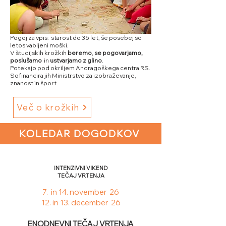
Pogoj za vpis: starost do 35 let, še posebej so
letos vabljeni moški.
V študijskih krožkih
beremo
,
se pogovarjamo,
poslušamo
in
ustvarjamo z glino
.
Potekajo pod okriljem Andragoškega centra RS.
Sofinancira jih Ministrstvo za izobraževanje,
znanost in šport.
Več o krožkih
KOLEDAR DOGODKOV
INTENZIVNI VIKEND
TEČAJ VRTENJA
​​​7. in 14. november 26
12. in 13. december 26
ENODNEVNI TEČAJ VRTENJA