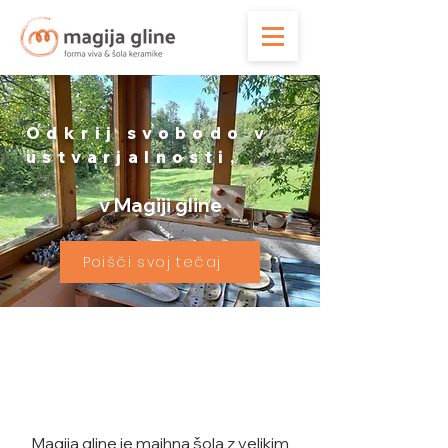
Odkrij svobodo v
ustvarjalnosti,
v Magiji gline
Poišči svoj tečaj
Magija gline je majhna šola z velikim