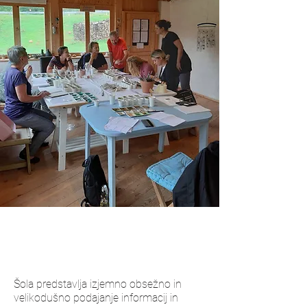
Šola predstavlja izjemno obsežno in
velikodušno podajanje informacij in