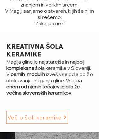
znanjem in velikim srcem.
V Magiji sanjamo o stvareh, ki jih še ni, in
si rečemo:
"Zakaj pa ne?"
KREATIVNA ŠOLA
KERAMIKE
Magija gline je
najstarejša
i
n
najbolj
kompleksna
šola keramike v Sloveniji.
V
osmih
modulih
izveš vse od a do ž o
oblikovanju in žganju gline. Vsaj na
enem od njenih tečajev je bila že
večina slovenskih keramikov
.
Več o šoli keramike