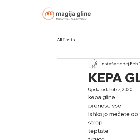
All Posts
nataša sedej
Feb 
KEPA G
Updated:
Feb 7, 2020
kepa gline 
prenese vse
lahko jo mečete ob tl
strop
teptate
trgate