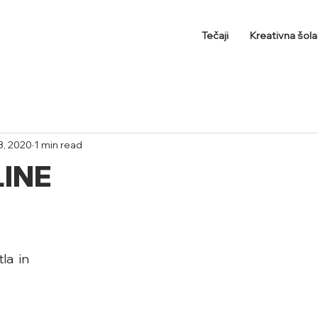
Tečaji
Kreativna šol
3, 2020
1 min read
LINE
a  in 