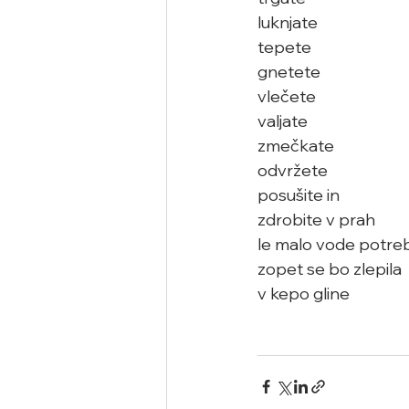
luknjate
tepete
gnetete
vlečete
valjate
zmečkate
odvržete
posušite in
zdrobite v prah
le malo vode potreb
zopet se bo zlepila  
v kepo gline